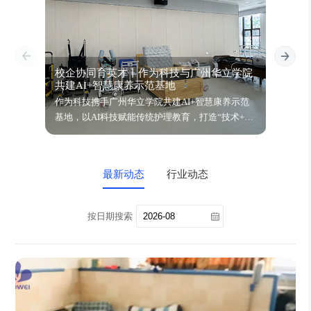
校企协同育英才丨作为科技与广州华立学院
智饮
共建AI+智慧康养示范基地
鉴会
作为科技携手广州华立学院共建AI+智慧康养示范
万亿银
基地，以AI科技赋能传统护理教育，打造“技术+人
动健康
文”复合型康养人才培养新模式！
四大场
动，期
最新动态
行业动态
按日期搜索