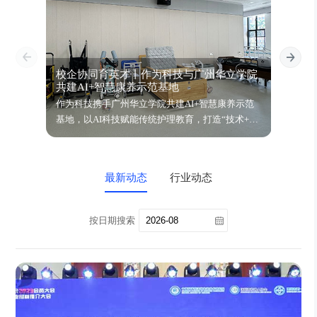
校企协同育英才丨作为科技与广州华立学院
智饮
共建AI+智慧康养示范基地
鉴会
作为科技携手广州华立学院共建AI+智慧康养示范
万亿银
基地，以AI科技赋能传统护理教育，打造“技术+人
动健康
文”复合型康养人才培养新模式！
四大场
动，期
最新动态
行业动态
按日期搜索