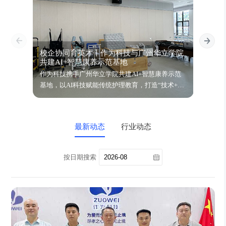
校企协同育英才丨作为科技与广州华立学院
智饮
共建AI+智慧康养示范基地
鉴会
作为科技携手广州华立学院共建AI+智慧康养示范
万亿银
基地，以AI科技赋能传统护理教育，打造“技术+人
动健康
文”复合型康养人才培养新模式！
四大场
动，期
最新动态
行业动态
按日期搜索