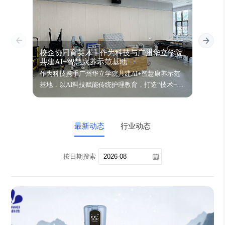
校企协同育英才丨作为科技与广州华立学院
智饮
共建AI+智慧康养示范基地
鉴会
作为科技携手广州华立学院共建AI+智慧康养示范
万亿银
基地，以AI科技赋能传统护理教育，打造“技术+人
动健康
文”复合型康养人才培养新模式！
四大场
动，期
最新动态
行业动态
按日期搜索