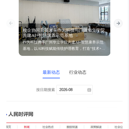
校企协同育英才丨作为科技与广州华立学院
智饮
共建AI+智慧康养示范基地
鉴会
作为科技携手广州华立学院共建AI+智慧康养示范
万亿银
基地，以AI科技赋能传统护理教育，打造“技术+人
动健康
文”复合型康养人才培养新模式！
四大场
动，期
最新动态
行业动态
按日期搜索